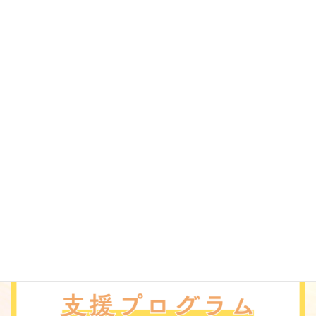
る個々の福祉・介護職員の気づきを踏まえた勤務環境や支援内容
の改善
・利用者本位の支援方針など障害福祉や法人の理念等を定期的に
学ぶ機会の提供
・支援の好事例や、利用者やその家族からの謝意等の情報を共有
する機会の提供
Facebook
X
Bluesky
Threads
LINE
Copy
お知らせ
カテゴリー
前の記事