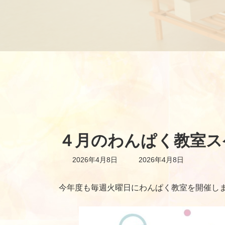
４月のわんぱく教室ス
最
2026年4月8日
2026年4月8日
終
更
新
今年度も毎週火曜日にわんぱく教室を開催し
日
時
: