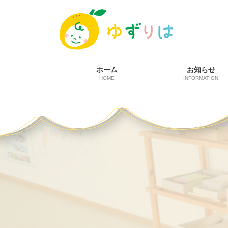
コ
ナ
ン
ビ
テ
ゲ
ン
ー
ツ
シ
へ
ョ
ス
ン
ホーム
お知らせ
キ
に
HOME
INFORMATION
ッ
移
プ
動