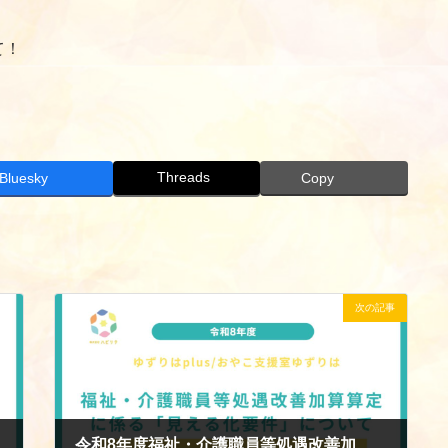
て！
Threads
Bluesky
Copy
次の記事
令和8年度福祉・介護職員等処遇改善加算算定に係る「見える化要件」について